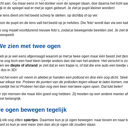
icht aan. Ga maar eens in het donker voor de spiegel staan, doe daarna het licht aa
ijk in de spiegel wat er met je ogen gebeurt. Je ziet je pupil kleiner worden!
e lens dient om het beeld scherp te stellen: op dichtbij of op ver.
oor de pupil en de lens valt het beeld op je netvlies. Die 'foto' wordt dan via een ka
e oog maakt voortdurend nieuwe foto’s, zodat je bewegende beelden ziet. Je ziet dus 
eespeelt.
We zien met twee ogen
eb je je wel eens afgevraagd waarom je met je twee ogen maar één beeld ziet (tenzi
ne oog toch een heel klein beetje anders dan dat van het andere. Het verschil is zo k
ien we
diepte of afstand
: je ziet dat er een trapje is, of dat die ene auto een beetj
s dus in 3D!
est het even uit: neem in allebei je handen een potlood en doe één oog dicht. Strek
aar elkaar toe. Probeer de punten van de potloden tegen elkaar te laten komen, me
oeilijk het is! Probeer het dan nog een keer met twee ogen open. Dat lukt beter!
r zijn mensen die maar één goed oog hebben. Zij moeten op een andere manier afsta
eel belangrijk.
Je ogen bewegen tegelijk
ij elk oog zitten
spiertjes
. Daarmee kun je je ogen bewegen: naar boven en naar ben
ant zo kun je veel meer zien dan als je ogen stil zouden staan.