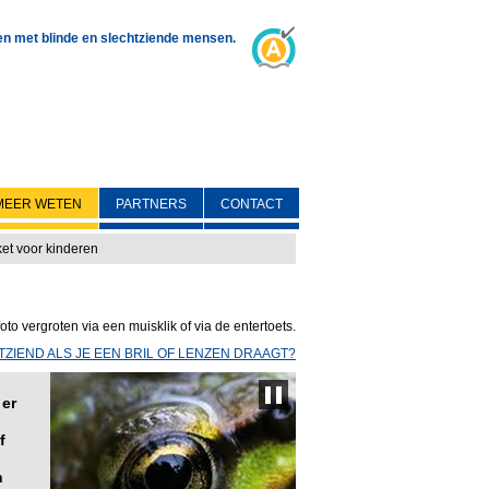
 en met blinde en slechtziende mensen.
MEER WETEN
PARTNERS
CONTACT
et voor kinderen
oto vergroten via een muisklik of via de entertoets.
HTZIEND ALS JE EEN BRIL OF LENZEN DRAAGT?
 er
f
n