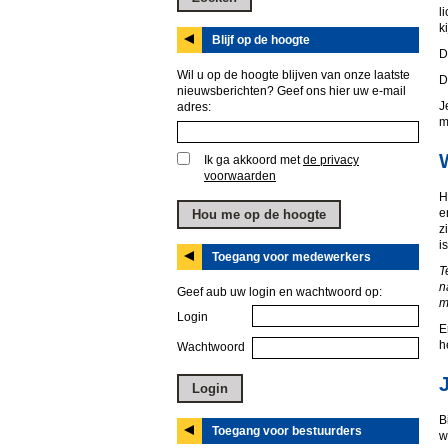
l
k
Blijf op de hoogte
D
Wil u op de hoogte blijven van onze laatste
D
nieuwsberichten? Geef ons hier uw e-mail
J
adres:
m
Ik ga akkoord met
de privacy
voorwaarden
H
e
z
i
Toegang voor medewerkers
T
n
Geef aub uw login en wachtwoord op:
m
Login
E
h
Wachtwoord
B
Toegang voor bestuurders
w