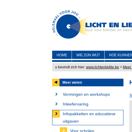
HOME
WIE ZIJN WIJ?
HOE KUNNEN
u bevindt zich hier:
www.lichtenliefde.be
>
Meer
Meer weten
Vormingen en workshops
T
Inleefervaring
Infopakketten en educatieve
uitgaven
Voor scholen