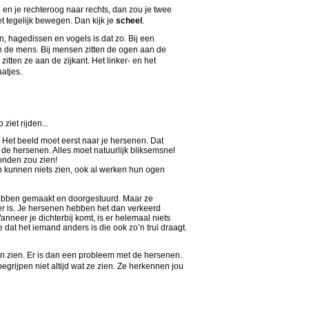
n en je rechteroog naar rechts, dan zou je twee
et tegelijk bewegen. Dan kijk je
scheel
.
, hagedissen en vogels is dat zo. Bij een
an de mens. Bij mensen zitten de ogen aan de
itten ze aan de zijkant. Het linker- en het
aatjes.
ziet rijden...
. Het beeld moet eerst naar je hersenen. Dat
r de hersenen. Alles moet natuurlijk bliksemsnel
onden zou zien!
 kunnen niets zien, ook al werken hun ogen
ebben gemaakt en doorgestuurd. Maar ze
 er is. Je hersenen hebben het dan verkeerd
anneer je dichterbij komt, is er helemaal niets
e dat het iemand anders is die ook zo’n trui draagt.
 zien. Er is dan een probleem met de hersenen.
rijpen niet altijd wat ze zien. Ze herkennen jou