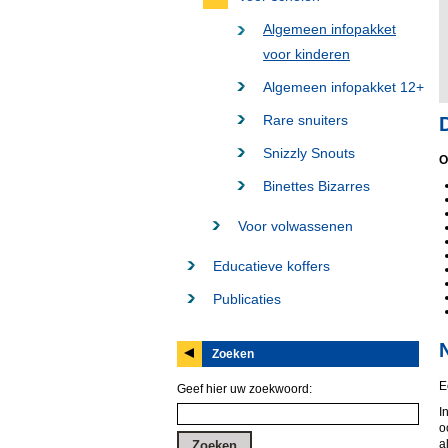
Algemeen infopakket
voor kinderen
Algemeen infopakket 12+
Rare snuiters
Snizzly Snouts
O
Binettes Bizarres
Voor volwassenen
Educatieve koffers
Publicaties
Zoeken
E
Geef hier uw zoekwoord:
I
o
a