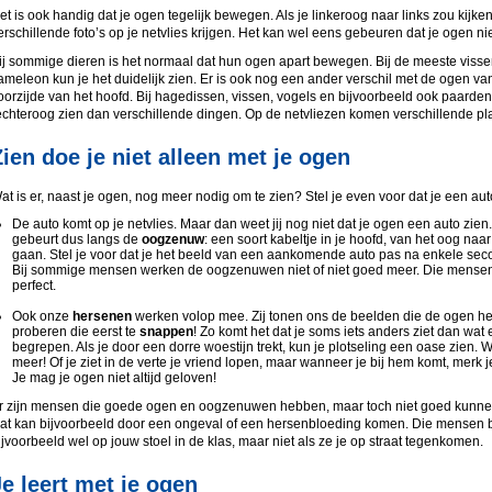
et is ook handig dat je ogen tegelijk bewegen. Als je linkeroog naar links zou kijke
erschillende foto’s op je netvlies krijgen. Het kan wel eens gebeuren dat je ogen ni
ij sommige dieren is het normaal dat hun ogen apart bewegen. Bij de meeste vissen
ameleon kun je het duidelijk zien. Er is ook nog een ander verschil met de ogen v
oorzijde van het hoofd. Bij hagedissen, vissen, vogels en bijvoorbeeld ook paarden z
echteroog zien dan verschillende dingen. Op de netvliezen komen verschillende pl
Zien doe je niet alleen met je ogen
at is er, naast je ogen, nog meer nodig om te zien? Stel je even voor dat je een auto 
De auto komt op je netvlies. Maar dan weet jij nog niet dat je ogen een auto zien
gebeurt dus langs de
oogzenuw
: een soort kabeltje in je hoofd, van het oog naa
gaan. Stel je voor dat je het beeld van een aankomende auto pas na enkele sec
Bij sommige mensen werken de oogzenuwen niet of niet goed meer. Die mensen
perfect.
Ook onze
hersenen
werken volop mee. Zij tonen ons de beelden die de ogen h
proberen die eerst te
snappen
! Zo komt het dat je soms iets anders ziet dan wat
begrepen. Als je door een dorre woestijn trekt, kun je plotseling een oase zien. W
meer! Of je ziet in de verte je vriend lopen, maar wanneer je bij hem komt, merk j
Je mag je ogen niet altijd geloven!
r zijn mensen die goede ogen en oogzenuwen hebben, maar toch niet goed kunnen
at kan bijvoorbeeld door een ongeval of een hersenbloeding komen. Die mensen beg
ijvoorbeeld wel op jouw stoel in de klas, maar niet als ze je op straat tegenkomen.
Je leert met je ogen