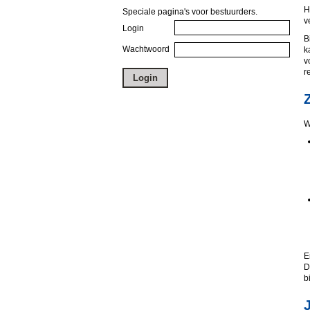
H
Speciale pagina's voor bestuurders.
v
Login
B
Wachtwoord
k
v
r
W
E
D
b