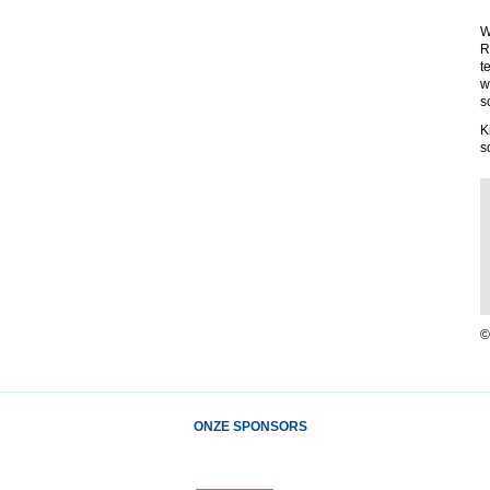
W
R
t
w
s
K
s
©
ONZE SPONSORS