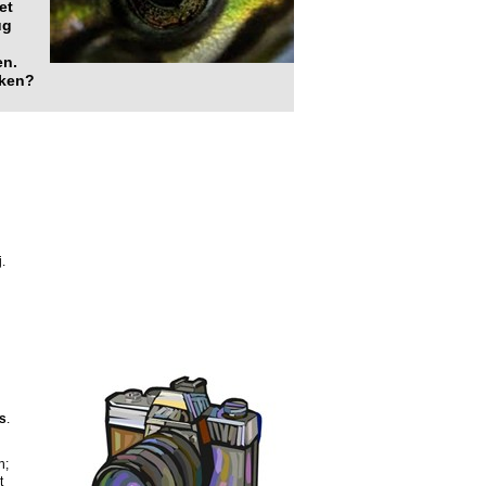
et
ug
en.
jken?
.
es
.
n;
t