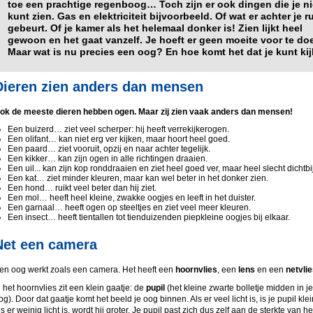
toe een prachtige regenboog… T
och zijn er ook dingen die je ni
kunt zien. Gas en elektriciteit bijvoorbeeld. Of wat er achter je r
gebeurt. Of je kamer als het helemaal donker is!
Zien lijkt heel
gewoon en het gaat vanzelf. Je hoeft er geen moeite voor te do
Maar wat is nu precies een oog? En hoe komt het dat je kunt ki
Dieren zien anders dan mensen
ok de meeste dieren hebben ogen. Maar zij zien vaak anders dan mensen!
Een buizerd… ziet veel scherper: hij heeft verrekijkerogen.
Een olifant… kan niet erg ver kijken, maar hoort heel goed.
Een paard… ziet vooruit, opzij en naar achter tegelijk.
Een kikker… kan zijn ogen in alle richtingen draaien.
Een uil... kan zijn kop ronddraaien en ziet heel goed ver, maar heel slecht dichtbij
Een kat… ziet minder kleuren, maar kan wel beter in het donker zien.
Een hond… ruikt veel beter dan hij ziet.
Een mol… heeft heel kleine, zwakke oogjes en leeft in het duister.
Een garnaal… heeft ogen op steeltjes en ziet veel meer kleuren.
Een insect… heeft tientallen tot tienduizenden piepkleine oogjes bij elkaar.
Net een camera
en oog werkt zoals een camera. Het heeft een
hoornvlies
, een
lens
en een
netvli
n het hoornvlies zit een klein gaatje: de
pupil
(het kleine zwarte bolletje midden in je
og). Door dat gaatje komt het beeld je oog binnen. Als er veel licht is, is je pupil klei
ls er weinig licht is, wordt hij groter. Je pupil past zich dus zelf aan de sterkte van he