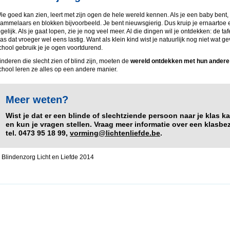
ie goed kan zien, leert met zijn ogen de hele wereld kennen. Als je een baby bent, z
ammelaars en blokken bijvoorbeeld. Je bent nieuwsgierig. Dus kruip je ernaartoe e
egelijk. Als je gaat lopen, zie je nog veel meer. Al die dingen wil je ontdekken: de 
as dat vroeger wel eens lastig. Want als klein kind wist je natuurlijk nog niet wat g
chool gebruik je je ogen voortdurend.
inderen die slecht zien of blind zijn, moeten de
wereld ontdekken met hun andere 
chool leren ze alles op een andere manier.
Meer weten?
Wist je dat er een blinde of slechtziende persoon naar je klas 
en kun je vragen stellen. Vraag meer informatie over een klasbez
tel. 0473 95 18 99,
vorming@lichtenliefde.be
.
 Blindenzorg Licht en Liefde 2014