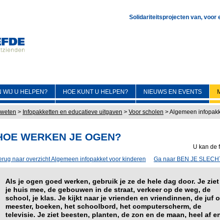
Solidariteitsprojecten van, voor
 WIJ U HELPEN?
HOE KUNT U HELPEN?
NIEUWS EN EVENTS
 weten
>
Infopakketten en educatieve uitgaven
>
Voor scholen
>
Algemeen infopakk
HOE WERKEN JE OGEN?
U kan de f
erug naar overzicht Algemeen infopakket voor kinderen
Ga naar BEN JE SLEC
Als je ogen goed werken, gebruik je ze de hele dag door. Je ziet
je huis mee, de gebouwen in de straat, verkeer op de weg, de
school, je klas. Je kijkt naar je vrienden en vriendinnen, de juf o
meester, boeken, het schoolbord, het computerscherm, de
televisie. Je ziet beesten, planten, de zon en de maan, heel af e