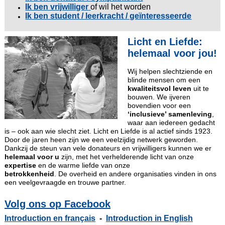
Ik ben vrijwilliger
of wil het worden
Ik ben student / leerkracht / geïnteresseerde
Licht en Liefde:
helemaal voor jou!
Wij helpen slechtziende en
blinde mensen om een
kwaliteitsvol leven
uit te
bouwen. We ijveren
bovendien voor een
‘inclusieve’ samenleving
,
waar aan iedereen gedacht
is – ook aan wie slecht ziet. Licht en Liefde is al actief sinds 1923.
Door de jaren heen zijn we een veelzijdig netwerk geworden.
Dankzij de steun van vele donateurs en vrijwilligers kunnen we er
helemaal voor u
zijn, met het ver
helderende licht van onze
expertise
en de warme liefde van onze
betrokkenheid
. De overheid en andere organisaties vinden in ons
een veelgevraagde en trouwe partner.
Volg ons op Facebook
Introduction en français
-
Introduction in English