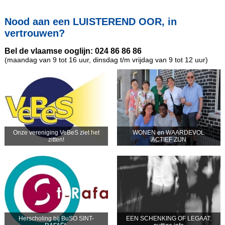
Nood aan een LUISTEREND OOR, in
vertrouwen?
Bel de vlaamse ooglijn: 024 86 86 86
(maandag van 9 tot 16 uur, dinsdag t/m vrijdag van 9 tot 12 uur)
Onze vereniging VeBeS ziet het
WONEN en WAARDEVOL
zitten!
ACTIEF ZIJN
Herscholing bij BuSO SINT-
EEN SCHENKING OF LEGAAT: