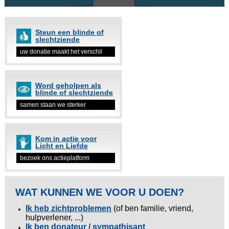
Steun een blinde of
slechtziende
uw donatie maakt het verschil
Word geholpen als
blinde of slechtziende
samen staan we sterker
Kom in actie voor
Licht en Liefde
bezoek ons actieplatform
WAT KUNNEN WE VOOR U DOEN?
Ik heb zichtproblemen
(of ben familie, vriend,
hulpverlener, ...)
Ik ben donateur / sympathisant