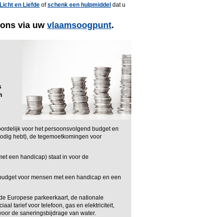
Licht en Liefde
of
schenk een hulpmiddel
dat u
ons via uw
vlaamsoogpunt
.
s
n
ordelijk voor het persoonsvolgend budget en
 nodig hebt), de tegemoetkomingen voor
et een handicap) staat in voor de
budget voor mensen met een handicap en een
e Europese parkeerkaart, de nationale
 tarief voor telefoon, gas en elektriciteit,
voor de saneringsbijdrage van water.