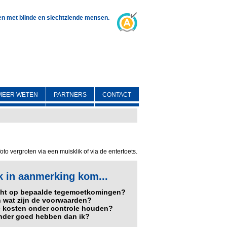
 en met blinde en slechtziende mensen.
MEER WETEN
PARTNERS
CONTACT
oto vergroten via een muisklik of via de entertoets.
k in aanmerking kom...
recht op bepaalde tegemoetkomingen?
n wat zijn de voorwaarden?
 de kosten onder controle houden?
minder goed hebben dan ik?