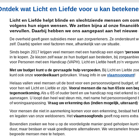
Ontdek wat Licht en Liefde voor u kan betekene
Licht en Liefde helpt blinde en slechtziende mensen om comfo
volgens hun eigen wensen. We zetten bijna al onze financiël
vervullen. Daarbij hebben we ons aangepast aan het nieuwe
De overheid geeft geen subsidies meer aan zorgverleners. Ze ondersteunt w
zelf. Daarbij spelen veel factoren mee, afhankelijk van uw situatie.
Sinds begin 2017 krijgen veel mensen met een handicap een eigen
‘persoo
in te kopen. Ze kiezen zelf waar ze hun budget aan besteden, bij zorgaanbi
voor Personen met een Handicap (VAPH). Licht en Liefde heeft zo’n vergunn
Met uw budget kunt u de gevraagde hulp vergoeden.
Bij Licht en Liefde zo
kunt ook onze
voordeelkaart
gebruiken. Vraag info in uw
vlaamsoogpunt
!
Helaas vallen veel mensen uit de boot voor een persoonsvolgend budget, of
voor hen wil Licht en Liefde er zijn.
Vooral mensen die na hun 65ste een bep
tegemoetkoming.
Als u 65 of ouder bent en uw handicap nog niet erkend is 
aanvragen. U loopt dan heel wat steun mis, met name het persoonsvolgend
of woningaanpassing.
Vraag uw erkenning dus (indien mogelijk, uiteraard) t
Voor mensen die niet in aanmerking komen voor een erkenning, bestaat het
en legaten van onze weldoeners. Het
vlaamsoogfonds
geeft nog eens extra 
Bovendien zoeken we hoe u op de voordeligste manier goed geholpen kunt w
duur, maar bestaan er vaak goedkopere alternatieven. We verzamelen trou
begoede mensen mee te helpen.