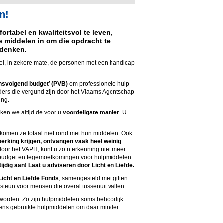
n!
rtabel en kwaliteitsvol te leven,
e middelen in om die opdracht te
 denken.
el, in zekere mate, de personen met een handicap
nsvolgend budget’ (PVB)
om professionele hulp
eders die vergund zijn door het Vlaams Agentschap
ing.
eken we altijd de voor u
voordeligste manier
. U
 komen ze totaal niet rond met hun middelen. Ook
erking krijgen, ontvangen vaak heel weinig
door het VAPH, kunt u zo’n erkenning niet meer
 budget en tegemoetkomingen voor hulpmiddelen
ijdig aan! Laat u adviseren door Licht en Liefde.
Licht en Liefde Fonds
, samengesteld met giften
steun voor mensen die overal tussenuit vallen.
orden. Zo zijn hulpmiddelen soms behoorlijk
wens gebruikte hulpmiddelen om daar minder