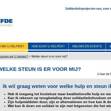
Solidariteitsprojecten van, voor
 WIJ U HELPEN?
HOE KUNT U HELPEN?
NIEUWS EN EVENTS
unnen wij U helpen?
>
Welke steun is er voor mij?
WELKE STEUN IS ER VOOR MIJ?
U kan de f
Ik wil graag weten voor welke hulp en steun i
Heb ik toegang tot kosteloze maar kwaliteitsvolle hulp en 
Kan ik rekenen op terugbetaling door solidariteitsfondsen e
Zijn hulpmiddelen duur, zijn er alternatieven en hoe kan ik
Wat kan ik doen om solidair te zijn met lotgenoten die het 