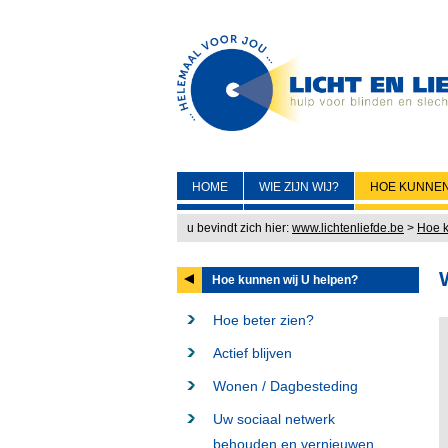
HOME
WIE ZIJN WIJ?
HOE KUNNEN
u bevindt zich hier:
www.lichtenliefde.be
>
Hoe k
Hoe kunnen wij U helpen?
Hoe beter zien?
Actief blijven
Wonen / Dagbesteding
Uw sociaal netwerk
behouden en vernieuwen