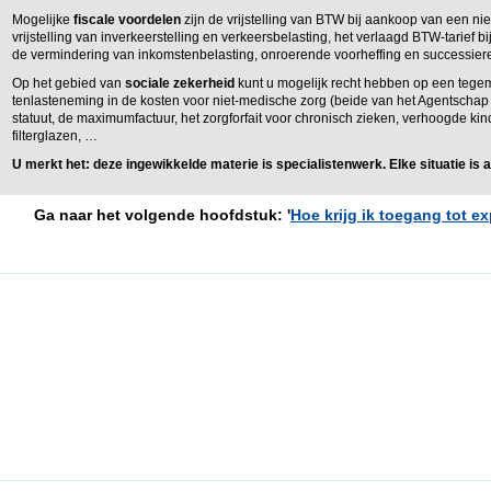
Mogelijke
fiscale voordelen
zijn de vrijstelling van BTW bij aankoop van een n
vrijstelling van inverkeerstelling en verkeersbelasting, het verlaagd BTW-tarief
de vermindering van inkomstenbelasting, onroerende voorheffing en successier
Op het gebied van
sociale zekerheid
kunt u mogelijk recht hebben op een tege
tenlasteneming in de kosten voor niet-medische zorg (beide van het Agentsch
statuut, de maximumfactuur, het zorgforfait voor chronisch zieken, verhoogde ki
filterglazen, …
U merkt het: deze ingewikkelde materie is specialistenwerk. Elke situatie is 
Ga naar het volgende hoofdstuk: '
Hoe krijg ik toegang tot ex