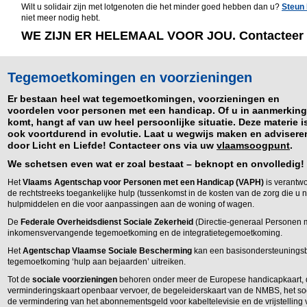
Wilt u solidair zijn met lotgenoten die het minder goed hebben dan u?
Steun 
niet meer nodig hebt.
WE ZIJN ER HELEMAAL VOOR JOU. Contacteer 
Tegemoetkomingen en voorzieningen
Er bestaan heel wat tegemoetkomingen, voorzieningen en
voordelen voor personen met een handicap. Of u in aanmerking
komt, hangt af van uw heel persoonlijke situatie. Deze materie i
ook voortdurend in evolutie. Laat u wegwijs maken en advisere
door Licht en Liefde! Contacteer ons via uw
vlaamsoogpunt
.
We schetsen even wat er zoal bestaat – beknopt en onvolledig!
Het
Vlaams Agentschap voor Personen met een Handicap (VAPH)
is verantwo
de rechtstreeks toegankelijke hulp (tussenkomst in de kosten van de zorg die u
hulpmiddelen en die voor aanpassingen aan de woning of wagen.
De
Federale Overheidsdienst Sociale Zekerheid
(Directie-generaal Personen m
inkomensvervangende tegemoetkoming en de integratietegemoetkoming.
Het
Agentschap Vlaamse Sociale Bescherming
kan een basisondersteunings
tegemoetkoming ‘hulp aan bejaarden’ uitreiken.
Tot de
sociale voorzieningen
behoren onder meer de Europese handicapkaart, d
verminderingskaart openbaar vervoer, de begeleiderskaart van de NMBS, het sociaal
de vermindering van het abonnementsgeld voor kabeltelevisie en de vrijstelling 