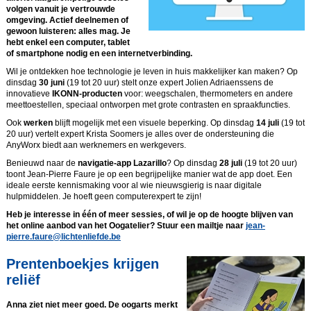
volgen vanuit je vertrouwde
omgeving. Actief deelnemen of
gewoon luisteren: alles mag. Je
hebt enkel een computer, tablet
of smartphone nodig en een internetverbinding.
Wil je ontdekken hoe technologie je leven in huis makkelijker kan maken? Op
dinsdag
30 juni
(19 tot 20 uur) stelt onze expert Jolien Adriaenssens de
innovatieve
IKONN-producten
voor: weegschalen, thermometers en andere
meettoestellen, speciaal ontworpen met grote contrasten en spraakfuncties.
Ook
werken
blijft mogelijk met een visuele beperking. Op dinsdag
14 juli
(19 tot
20 uur) vertelt expert Krista Soomers je alles over de ondersteuning die
AnyWorx biedt aan werknemers en werkgevers.
Benieuwd naar de
navigatie-app Lazarillo
? Op dinsdag
28 juli
(19 tot 20 uur)
toont Jean-Pierre Faure je op een begrijpelijke manier wat de app doet. Een
ideale eerste kennismaking voor al wie nieuwsgierig is naar digitale
hulpmiddelen. Je hoeft geen computerexpert te zijn!
Heb je interesse in één of meer sessies, of wil je op de hoogte blijven van
het online aanbod van het Oogatelier? Stuur een mailtje naar
jean-
pierre.faure@lichtenliefde.be
Prentenboekjes krijgen
reliëf
Anna ziet niet meer goed. De oogarts merkt