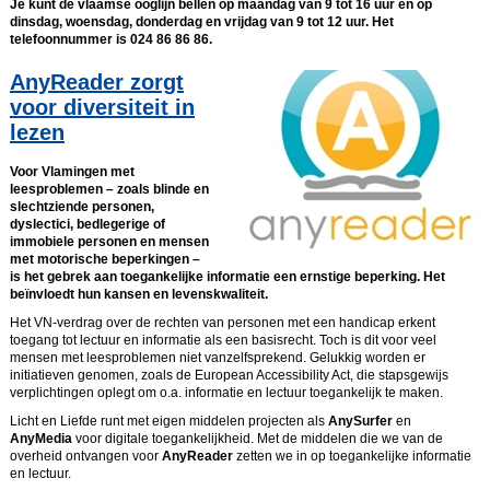
Je kunt de vlaamse ooglijn bellen op maandag van 9 tot 16 uur en op
dinsdag, woensdag, donderdag en vrijdag van 9 tot 12 uur. Het
telefoonnummer is 024 86 86 86.
AnyReader zorgt
voor diversiteit in
lezen
Voor Vlamingen met
leesproblemen – zoals blinde en
slechtziende personen,
dyslectici, bedlegerige of
immobiele personen en mensen
met motorische beperkingen –
is het gebrek aan toegankelijke informatie een ernstige beperking. Het
beïnvloedt hun kansen en levenskwaliteit.
Het VN-verdrag over de rechten van personen met een handicap erkent
toegang tot lectuur en informatie als een basisrecht. Toch is dit voor veel
mensen met leesproblemen niet vanzelfsprekend. Gelukkig worden er
initiatieven genomen, zoals de European Accessibility Act, die stapsgewijs
verplichtingen oplegt om o.a. informatie en lectuur toegankelijk te maken.
Licht en Liefde runt met eigen middelen projecten als
AnySurfer
en
AnyMedia
voor digitale toegankelijkheid. Met de middelen die we van de
overheid ontvangen voor
AnyReader
zetten we in op toegankelijke informatie
en lectuur.