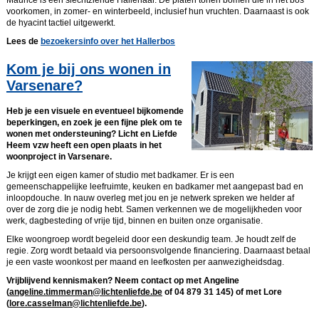
voorkomen, in zomer- en winterbeeld, inclusief hun vruchten. Daarnaast is ook
de hyacint tactiel uitgewerkt.
Lees de
bezoekersinfo over het Hallerbos
Kom je bij ons wonen in
Varsenare?
Heb je een visuele en eventueel bijkomende
beperkingen, en zoek je een fijne plek om te
wonen met ondersteuning? Licht en Liefde
Heem vzw heeft een open plaats in het
woonproject in Varsenare.
Je krijgt een eigen kamer of studio met badkamer. Er is een
gemeenschappelijke leefruimte, keuken en badkamer met aangepast bad en
inloopdouche. In nauw overleg met jou en je netwerk spreken we helder af
over de zorg die je nodig hebt. Samen verkennen we de mogelijkheden voor
werk, dagbesteding of vrije tijd, binnen en buiten onze organisatie.
Elke woongroep wordt begeleid door een deskundig team. Je houdt zelf de
regie. Zorg wordt betaald via persoonsvolgende financiering. Daarnaast betaal
je een vaste woonkost per maand en leefkosten per aanwezigheidsdag.
Vrijblijvend kennismaken? Neem contact op met Angeline
(
angeline.timmerman@lichtenliefde.be
of 04 879 31 145) of met Lore
(
lore.casselman@lichtenliefde.be
).