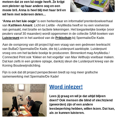
meteen dat ze een lui oogje heeft. Ze krijgt
een pleister op haar andere oog en een
mooie bril. Anna is heel blij met haar bril en
wil hem met iedereen delen…
‘Anna en het luie oogje’
is een herkenbaar en informatief prentenboekverhaal
van
Kathleen Amant
. Licht en Liefde - AnyMedia heeft er nu een voelversie
van gemaakt, met braille en tactiele tekeningen. Het toegankelijke boekje (voor
peuters vanaf 30 maanden) wordt opgenomen in de collectie SAM-boeken van
Luisterpunt
en in het aanbod van de
Prikkeltuin
bij Spermalie/De Kade.
Aan de oorsprong van dit project ligt een vraag van een gedreven leerkracht
van BuBaO Spermalie/De Kade, die bij Luisterpunt aanklopte. Luisterpunt
vroeg ons om het tactiele boekje te produceren. Binnenkort mag AnyMedia /
Connected Print ook ‘Kikker en het vogeltje’ van Max Velthuijs voelbaar maken.
Dat kan zelfs in een grotere oplage, dankzij steun die Luisterpunt kreeg van de
Koning Boudewijnstichting.
Fijn is ook dat dit project perspectieven biedt op nog meer grafische
samenwerking met Spermalie/De Kade!
Word inlezer!
Lees jij graag en wil je dat altijd blijven
doen? Ook mensen die blind of slechtziend
(geworden) zijn of een andere
leesbeperking hebben, willen lezen. Dat kan,
als ze kunnen luisteren.