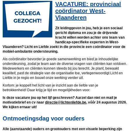
VACATURE: provinciaal
coördinator West-
Vlaanderen
Zit leidinggeven in jou, heb je een sociaal
gericht diploma en zou je de drijvende
kracht willen worden achter ons team van
handicap-specifieke experten in West-
Vlaanderen? Licht en Liefde zoekt in die provincie een coördinator voor de
mobiel-ambulante ondersteuning.
Als coördinator bevorder je goede samenwerking en bied je inhoudelijke
ondersteuning, zodat je team aan de diverse vragen van cliënten kan voldoen.
Medewerkers en cliënten kunnen steeds bij jou terecht. Je plant, bewaakt
kwaliteit, past de strategie van de organisatie toe, vertegenwoordigt Licht en
Liefde in je regio en bouwt onze werking verder uit.
Kortom: je koppelt het licht van je inzicht aan de liefde van je
betrokkenheid! Daar krijg je tijd en mogelijkheden voor.
Is deze vacature jou op het lijf geschreven? Aarzel dan niet en mail je
motivatiebrief en cv naar
directie@lichtenliefde.be
, vóór 24 augustus 2026.
We kijken ernaar uit!
Ontmoetingsdag voor ouders
Alle (aanstaande) ouders en grootouders met een visuele beperking zijn