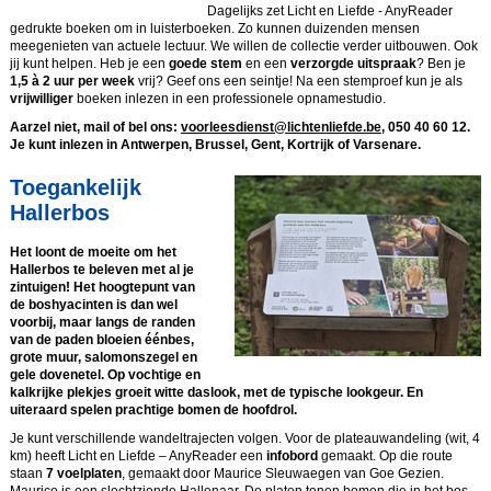
Dagelijks zet Licht en Liefde - AnyReader
gedrukte boeken om in luisterboeken. Zo kunnen duizenden mensen
meegenieten van actuele lectuur. We willen de collectie verder uitbouwen. Ook
jij kunt helpen. Heb je een
goede stem
en een
verzorgde uitspraak
? Ben je
1,5 à 2 uur per week
vrij? Geef ons een seintje! Na een stemproef kun je als
vrijwilliger
boeken inlezen in een professionele opnamestudio.
Aarzel niet, mail of bel ons:
voorleesdienst@lichtenliefde.be
, 050 40 60 12.
Je kunt inlezen in Antwerpen, Brussel, Gent, Kortrijk of Varsenare.
Toegankelijk
Hallerbos
Het loont de moeite om het
Hallerbos te beleven met al je
zintuigen! Het hoogtepunt van
de boshyacinten is dan wel
voorbij, maar langs de randen
van de paden bloeien éénbes,
grote muur, salomonszegel en
gele dovenetel. Op vochtige en
kalkrijke plekjes groeit witte daslook, met de typische lookgeur. En
uiteraard spelen prachtige bomen de hoofdrol.
Je kunt verschillende wandeltrajecten volgen. Voor de plateauwandeling (wit, 4
km) heeft Licht en Liefde – AnyReader een
infobord
gemaakt. Op die route
staan
7 voelplaten
, gemaakt door Maurice Sleuwaegen van Goe Gezien.
Maurice is een slechtziende Hallenaar. De platen tonen bomen die in het bos