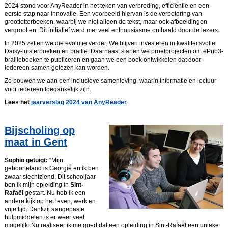
2024 stond voor AnyReader in het teken van verbreding, efficiëntie en een
eerste stap naar innovatie. Een voorbeeld hiervan is de verbetering van
grootletterboeken, waarbij we niet alleen de tekst, maar ook afbeeldingen
vergrootten. Dit initiatief werd met veel enthousiasme onthaald door de lezers.
In 2025 zetten we die evolutie verder. We blijven investeren in kwaliteitsvolle
Daisy-luisterboeken en braille. Daarnaast starten we proefprojecten om ePub3-
brailleboeken te publiceren en gaan we een boek ontwikkelen dat door
iedereen samen gelezen kan worden.
Zo bouwen we aan een inclusieve samenleving, waarin informatie en lectuur
voor iedereen toegankelijk zijn.
Lees het
jaarverslag 2024 van AnyReader
Bijscholing op
maat in Gent
Sophio getuigt:
“Mijn
geboorteland is Georgië en ik ben
zwaar slechtziend. Dit schooljaar
ben ik mijn opleiding in
Sint-
Rafaël
gestart. Nu heb ik een
andere kijk op het leven, werk en
vrije tijd. Dankzij aangepaste
hulpmiddelen is er weer veel
mogelijk. Nu realiseer ik me goed dat een opleiding in Sint-Rafaël een unieke