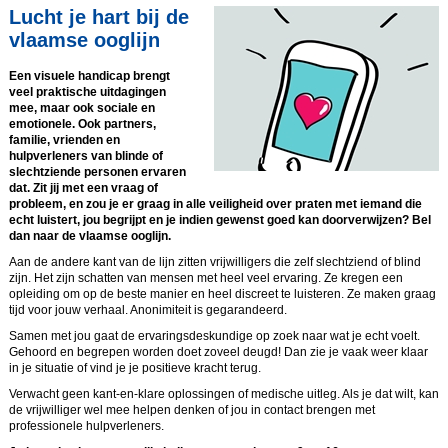
Lucht je hart bij de
vlaamse ooglijn
Een visuele handicap brengt
veel praktische uitdagingen
mee, maar ook sociale en
emotionele. Ook partners,
familie, vrienden en
hulpverleners van blinde of
slechtziende personen ervaren
dat. Zit jij met een vraag of
probleem, en zou je er graag in alle veiligheid over praten met iemand die
echt luistert, jou begrijpt en je indien gewenst goed kan doorverwijzen? Bel
dan naar de vlaamse ooglijn.
Aan de andere kant van de lijn zitten vrijwilligers die zelf slechtziend of blind
zijn. Het zijn schatten van mensen met heel veel ervaring. Ze kregen een
opleiding om op de beste manier en heel discreet te luisteren. Ze maken graag
tijd voor jouw verhaal. Anonimiteit is gegarandeerd.
Samen met jou gaat de ervaringsdeskundige op zoek naar wat je echt voelt.
Gehoord en begrepen worden doet zoveel deugd! Dan zie je vaak weer klaar
in je situatie of vind je je positieve kracht terug.
Verwacht geen kant-en-klare oplossingen of medische uitleg. Als je dat wilt, kan
de vrijwilliger wel mee helpen denken of jou in contact brengen met
professionele hulpverleners.