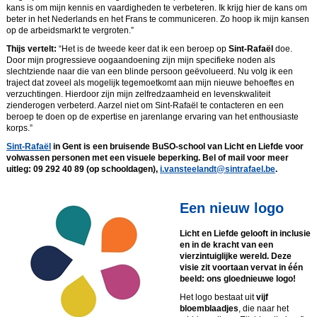
kans is om mijn kennis en vaardigheden te verbeteren. Ik krijg hier de kans om
beter in het Nederlands en het Frans te communiceren. Zo hoop ik mijn kansen
op de arbeidsmarkt te vergroten.”
Thijs vertelt:
“Het is de tweede keer dat ik een beroep op
Sint-Rafaël
doe.
Door mijn progressieve oogaandoening zijn mijn specifieke noden als
slechtziende naar die van een blinde persoon geëvolueerd. Nu volg ik een
traject dat zoveel als mogelijk tegemoetkomt aan mijn nieuwe behoeftes en
verzuchtingen. Hierdoor zijn mijn zelfredzaamheid en levenskwaliteit
zienderogen verbeterd. Aarzel niet om Sint-Rafaël te contacteren en een
beroep te doen op de expertise en jarenlange ervaring van het enthousiaste
korps.”
Sint-Rafaël
in Gent is een bruisende BuSO-school van Licht en Liefde voor
volwassen personen met een visuele beperking. Bel of mail voor meer
uitleg: 09 292 40 89 (op schooldagen),
i.vansteelandt@sintrafael.be
.
Een nieuw logo
Licht en Liefde gelooft in inclusie
en in de kracht van een
vierzintuiglijke wereld. Deze
visie zit voortaan vervat in één
beeld: ons gloednieuwe logo!
Het logo bestaat uit
vijf
bloemblaadjes
, die naar het