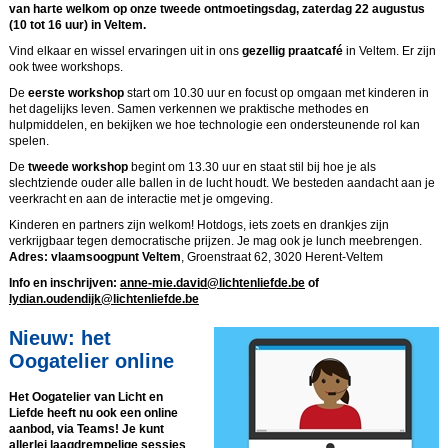
van harte welkom op onze tweede ontmoetingsdag, zaterdag 22 augustus
(10 tot 16 uur) in Veltem.
Vind elkaar en wissel ervaringen uit in ons
gezellig praatcafé
in Veltem. Er zijn
ook twee workshops.
De
eerste workshop
start om 10.30 uur en focust op omgaan met kinderen in
het dagelijks leven. Samen verkennen we praktische methodes en
hulpmiddelen, en bekijken we hoe technologie een ondersteunende rol kan
spelen.
De
tweede workshop
begint om 13.30 uur en staat stil bij hoe je als
slechtziende ouder alle ballen in de lucht houdt. We besteden aandacht aan je
veerkracht en aan de interactie met je omgeving.
Kinderen en partners zijn welkom! Hotdogs, iets zoets en drankjes zijn
verkrijgbaar tegen democratische prijzen. Je mag ook je lunch meebrengen.
Adres: vlaamsoogpunt Veltem
, Groenstraat 62, 3020 Herent-Veltem
Info en inschrijven:
anne-mie.david@lichtenliefde.be
of
lydian.oudendijk@lichtenliefde.be
Nieuw: het
Oogatelier online
Het Oogatelier van Licht en
Liefde heeft nu ook een online
aanbod, via Teams! Je kunt
allerlei laagdrempelige sessies